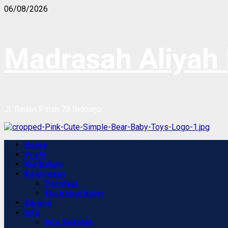
Skip
06/08/2026
to
content
Madrasah Aliyah 
Jl. Raden Patah 78 Sidoarjo
Primary
Home
Menu
Profil
Kurikulum
Kesiswaan
Prestasi
Ekstrakurikuler
Sarana
Info
Info Sekolah