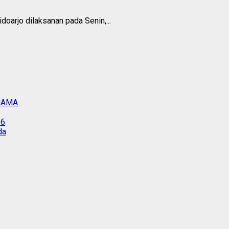
arjo dilaksanan pada Senin,...
IMAMA
26
da