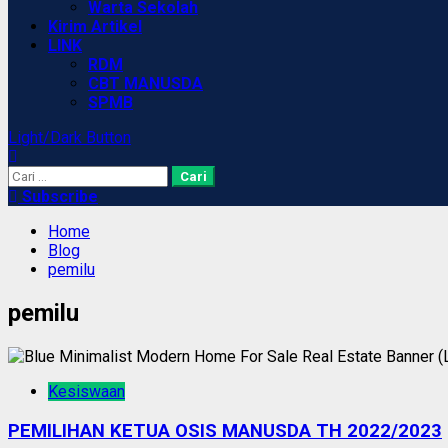
Warta Sekolah
Kirim Artikel
LINK
RDM
CBT MANUSDA
SPMB
Light/Dark Button
Cari
untuk:
Subscribe
Home
Blog
pemilu
pemilu
Kesiswaan
PEMILIHAN KETUA OSIS MANUSDA TH 2022/2023