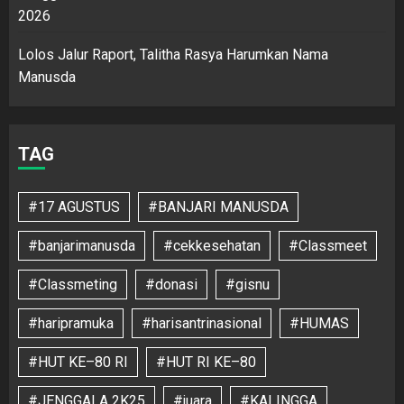
2026
Lolos Jalur Raport, Talitha Rasya Harumkan Nama
Manusda
TAG
#17 AGUSTUS
#BANJARI MANUSDA
#banjarimanusda
#cekkesehatan
#Classmeet
#Classmeting
#donasi
#gisnu
#haripramuka
#harisantrinasional
#HUMAS
#HUT KE–80 RI
#HUT RI KE–80
#JENGGALA 2K25
#juara
#KALINGGA