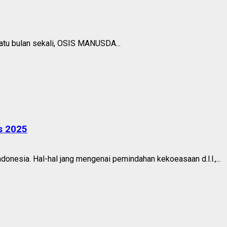
atu bulan sekali, OSIS MANUSDA...
s 2025
nesia. Hal-hal jang mengenai pemindahan kekoeasaan d.l.l.,...