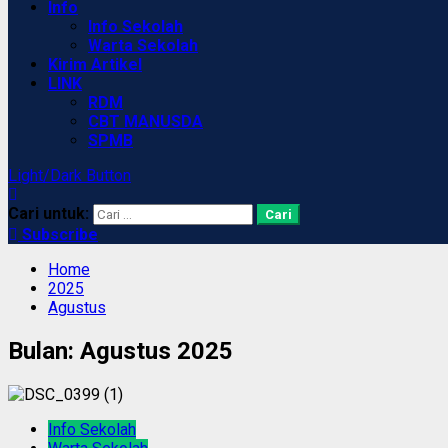
Info
Info Sekolah
Warta Sekolah
Kirim Artikel
LINK
RDM
CBT MANUSDA
SPMB
Light/Dark Button
Cari untuk:
Subscribe
Home
2025
Agustus
Bulan:
Agustus 2025
Info Sekolah