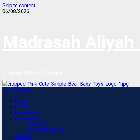
Skip to content
06/08/2026
Madrasah Aliyah 
Jl. Raden Patah 78 Sidoarjo
Primary Menu
Home
Profil
Kurikulum
Kesiswaan
Prestasi
Ekstrakurikuler
Sarana