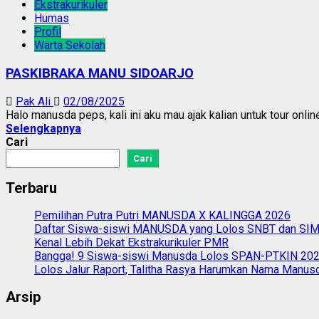
Ekstrakurikuler
Humas
Profil
Warta Sekolah
PASKIBRAKA MANU SIDOARJO
Pak Ali
02/08/2025
Halo manusda peps, kali ini aku mau ajak kalian untuk tour online
Selengkapnya
Cari
Cari
Terbaru
Pemilihan Putra Putri MANUSDA X KALINGGA 2026
Daftar Siswa-siswi MANUSDA yang Lolos SNBT dan S
Kenal Lebih Dekat Ekstrakurikuler PMR
Bangga! 9 Siswa-siswi Manusda Lolos SPAN-PTKIN 20
Lolos Jalur Raport, Talitha Rasya Harumkan Nama Manus
Arsip