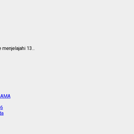
 menjelajahi 13...
IMAMA
26
da