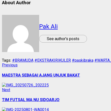
About Author
Pak Ali
See author's posts
Tags:
#BRAMUDA
#EKSTRAKIRIKULER
#paskibraka
#WARTA
Continue
Previous
Previous
post:
Reading
MAESTRA SEBAGAI AJANG UNJUK BAKAT
Next
Next
post:
TIM FUTSAL MA NU SIDOARJO