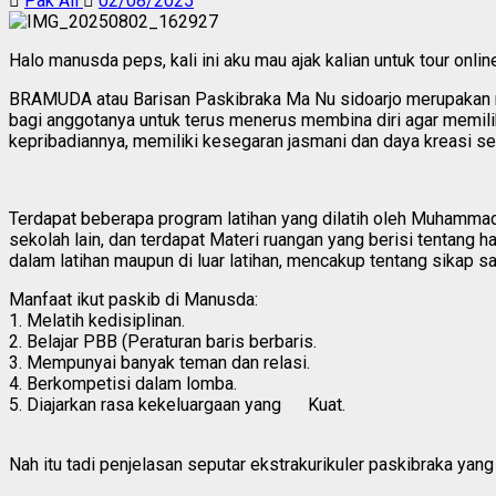
Pak Ali
02/08/2025
Halo manusda peps, kali ini aku mau ajak kalian untuk tour onlin
BRAMUDA atau Barisan Paskibraka Ma Nu sidoarjo merupakan na
bagi anggotanya untuk terus menerus membina diri agar memili
kepribadiannya, memiliki kesegaran jasmani dan daya kreasi s
Terdapat beberapa program latihan yang dilatih oleh Muhammad 
sekolah lain, dan terdapat Materi ruangan yang berisi tentang ha
dalam latihan maupun di luar latihan, mencakup tentang sikap s
Manfaat ikut paskib di Manusda:
1. Melatih kedisiplinan.
2. Belajar PBB (Peraturan baris berbaris.
3. Mempunyai banyak teman dan relasi.
4. Berkompetisi dalam lomba.
5. Diajarkan rasa kekeluargaan yang Kuat.
Nah itu tadi penjelasan seputar ekstrakurikuler paskibraka yang