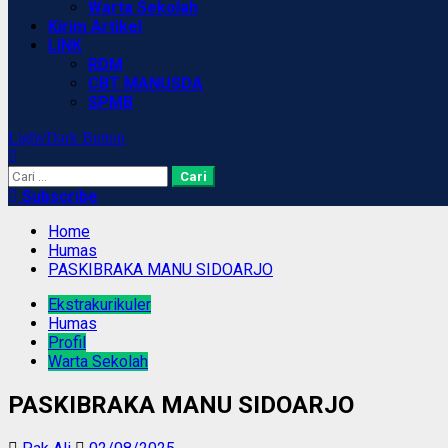
Warta Sekolah
Kirim Artikel
LINK
RDM
CBT MANUSDA
SPMB
Light/Dark Button
Cari
untuk:
Subscribe
Home
Humas
PASKIBRAKA MANU SIDOARJO
Ekstrakurikuler
Humas
Profil
Warta Sekolah
PASKIBRAKA MANU SIDOARJO