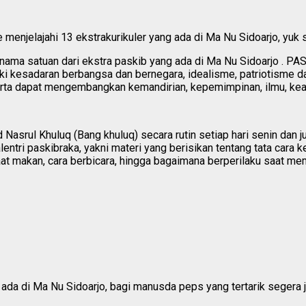
e menjelajahi 13 ekstrakurikuler yang ada di Ma Nu Sidoarjo, yuk s
ma satuan dari ekstra paskib yang ada di Ma Nu Sidoarjo . PAS
ki kesadaran berbangsa dan bernegara, idealisme, patriotisme d
erta dapat mengembangkan kemandirian, kepemimpinan, ilmu, keah
Nasrul Khuluq (Bang khuluq) secara rutin setiap hari senin dan 
lentri paskibraka, yakni materi yang berisikan tentang tata cara k
aat makan, cara berbicara, hingga bagaimana berperilaku saat me
 ada di Ma Nu Sidoarjo, bagi manusda peps yang tertarik segera j