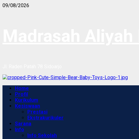
Skip
09/08/2026
to
content
Madrasah Aliyah 
Jl. Raden Patah 78 Sidoarjo
Primary
Home
Menu
Profil
Kurikulum
Kesiswaan
Prestasi
Ekstrakurikuler
Sarana
Info
Info Sekolah