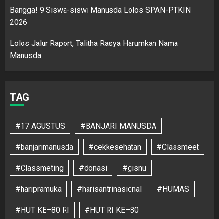
Bangga! 9 Siswa-siswi Manusda Lolos SPAN-PTKIN
2026
Lolos Jalur Raport, Talitha Rasya Harumkan Nama
Manusda
TAG
#17 AGUSTUS
#BANJARI MANUSDA
#banjarimanusda
#cekkesehatan
#Classmeet
#Classmeting
#donasi
#gisnu
#haripramuka
#harisantrinasional
#HUMAS
#HUT KE–80 RI
#HUT RI KE–80