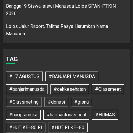
Bangga! 9 Siswa-siswi Manusda Lolos SPAN-PTKIN
2026
Lolos Jalur Raport, Talitha Rasya Harumkan Nama
Manusda
TAG
#17 AGUSTUS
#BANJARI MANUSDA
#banjarimanusda
#cekkesehatan
#Classmeet
#Classmeting
#donasi
#gisnu
#haripramuka
#harisantrinasional
#HUMAS
#HUT KE–80 RI
#HUT RI KE–80