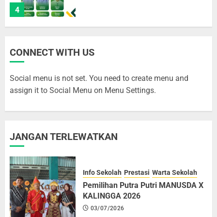
5
Pemilihan Putra Putri MANUSDA X
CONNECT WITH US
KALINGGA 2026
03/07/2026
Social menu is not set. You need to create menu and
1
assign it to Social Menu on Menu Settings.
Daftar Siswa-siswi MANUSDA yang
JANGAN TERLEWATKAN
Lolos SNBT dan SIMAMA
03/07/2026
2
Info Sekolah
Prestasi
Warta Sekolah
Pemilihan Putra Putri MANUSDA X
KALINGGA 2026
Kenal Lebih Dekat Ekstrakurikuler
03/07/2026
PMR