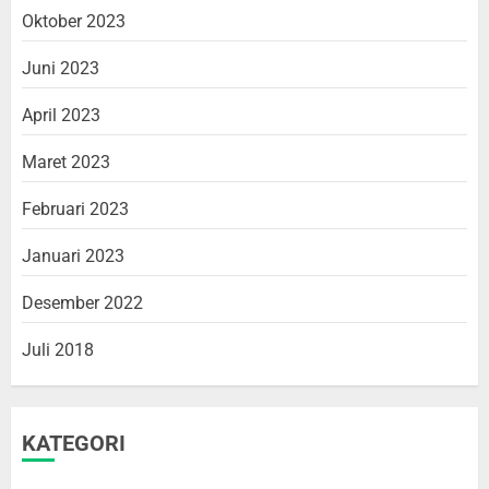
Oktober 2023
Juni 2023
April 2023
Maret 2023
Februari 2023
Kenal Lebih Dekat Ekstrakurikuler
PMR
Januari 2023
28/04/2026
3
Desember 2022
Juli 2018
Bangga! 9 Siswa-siswi Manusda
Lolos SPAN-PTKIN 2026
KATEGORI
10/04/2026
4