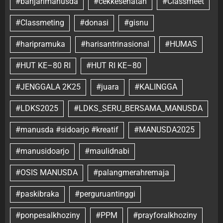
#banjarimanusda
#cekkesehatan
#Classmeet
#Classmeting
#donasi
#gisnu
#haripramuka
#harisantrinasional
#HUMAS
#HUT KE–80 RI
#HUT RI KE–80
#JENGGALA 2K25
#juara
#KALINGGA
#LDKS2025
#LDKS_SERU_BERSAMA_MANUSDA
#manusda #sidoarjo #kreatif
#MANUSDA2025
#manusidoarjo
#maulidnabi
#OSIS MANUSDA
#palangmerahremaja
#paskibraka
#perguruantinggi
#ponpesalkhoziny
#PPM
#prayforalkhoziny