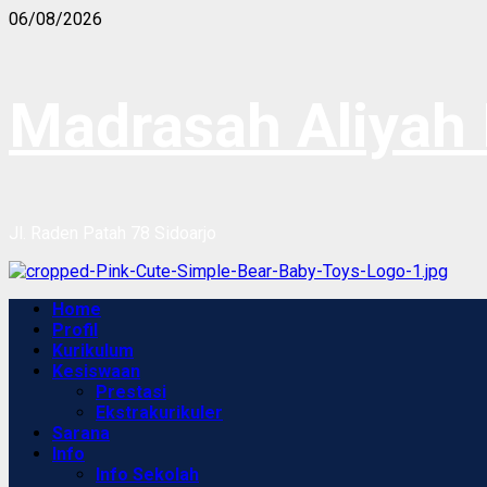
Skip
06/08/2026
to
content
Madrasah Aliyah 
Jl. Raden Patah 78 Sidoarjo
Primary
Home
Menu
Profil
Kurikulum
Kesiswaan
Prestasi
Ekstrakurikuler
Sarana
Info
Info Sekolah