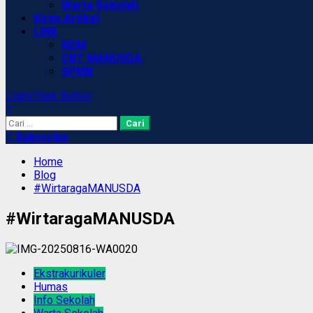
Warta Sekolah
Kirim Artikel
LINK
RDM
CBT MANUSDA
SPMB
Light/Dark Button
Cari
untuk:
Subscribe
Home
Blog
#WirtaragaMANUSDA
#WirtaragaMANUSDA
Ekstrakurikuler
Humas
Info Sekolah