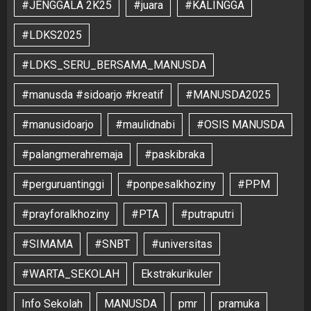
#JENGGALA 2K25
#juara
#KALINGGA
#LDKS2025
#LDKS_SERU_BERSAMA_MANUSDA
#manusda #sidoarjo #kreatif
#MANUSDA2025
#manusidoarjo
#maulidnabi
#OSIS MANUSDA
#palangmerahremaja
#paskibraka
#perguruantinggi
#ponpesalkhoziny
#PPM
#prayforalkhoziny
#PTA
#putraputri
#SIMAMA
#SNBT
#universitas
#WARTA_SEKOLAH
Ekstrakurikuler
Info Sekolah
MANUSDA
pmr
pramuka