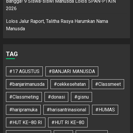
Bangga! 9 Siswa-siswi Manusda Lolos SPAN-PTKIN
2026
Lolos Jalur Raport, Talitha Rasya Harumkan Nama
Manusda
TAG
#17 AGUSTUS
#BANJARI MANUSDA
#banjarimanusda
#cekkesehatan
#Classmeet
#Classmeting
#donasi
#gisnu
#haripramuka
#harisantrinasional
#HUMAS
#HUT KE–80 RI
#HUT RI KE–80