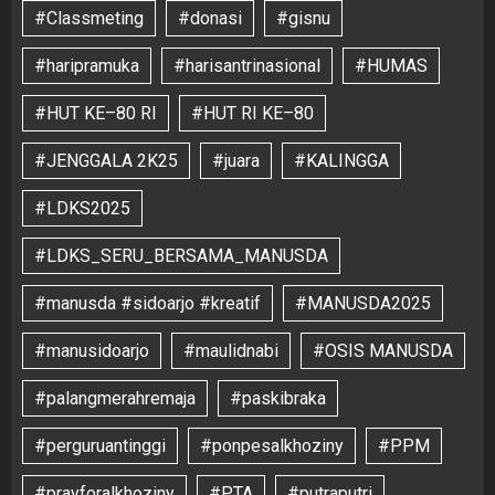
#Classmeting
#donasi
#gisnu
#haripramuka
#harisantrinasional
#HUMAS
#HUT KE–80 RI
#HUT RI KE–80
#JENGGALA 2K25
#juara
#KALINGGA
#LDKS2025
#LDKS_SERU_BERSAMA_MANUSDA
#manusda #sidoarjo #kreatif
#MANUSDA2025
#manusidoarjo
#maulidnabi
#OSIS MANUSDA
#palangmerahremaja
#paskibraka
#perguruantinggi
#ponpesalkhoziny
#PPM
#prayforalkhoziny
#PTA
#putraputri